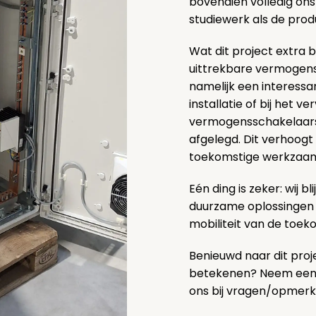
bovendien volledig on
studiewerk als de prod
Wat dit project extra b
uittrekbare vermogens
namelijk een interess
installatie of bij het 
vermogensschakelaars 
afgelegd. Dit verhoogt d
toekomstige werkzaa
Eén ding is zeker: wij 
duurzame oplossingen
mobiliteit van de toek
Benieuwd naar dit proj
betekenen? Neem een k
ons bij vragen/opmerk