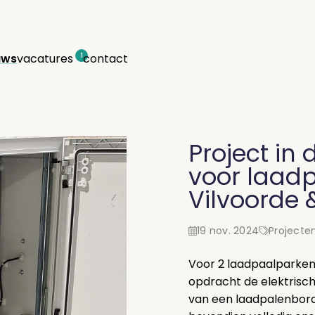
uws
vacatures
contact
1
Project in 
voor laad
Vilvoorde 
19 nov. 2024
Projecte
Voor 2 laadpaalparken
opdracht de elektrisch
van een laadpalenbord 