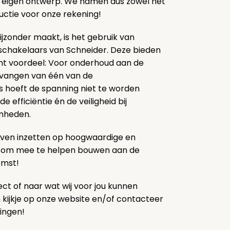
s eigen ontwerp. We namen dus zowel het
uctie voor onze rekening!
ijzonder maakt, is het gebruik van
chakelaars van Schneider. Deze bieden
ant voordeel: Voor onderhoud aan de
vervangen van één van de
hoeft de spanning niet te worden
e efficiëntie én de veiligheid bij
mheden.
blijven inzetten op hoogwaardige en
 om mee te helpen bouwen aan de
omst!
ect of naar wat wij voor jou kunnen
ijkje op onze website en/of contacteer
ingen!