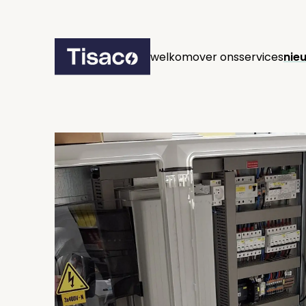
welkom
over ons
services
nie