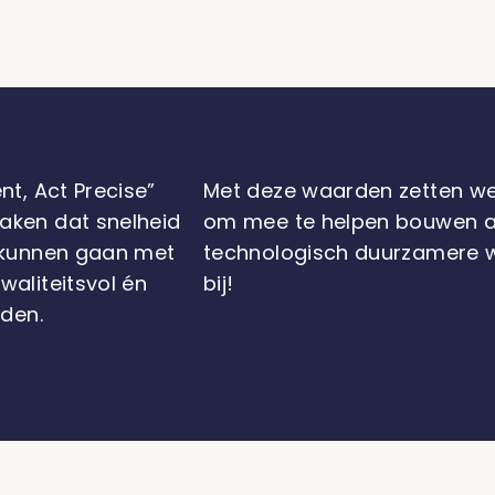
nt, Act Precise”
Met deze waarden zetten we 
aken dat snelheid
om mee te helpen bouwen 
d kunnen gaan met
technologisch duurzamere w
waliteitsvol én
bij!
iden.