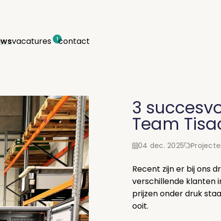
uws
vacatures
contact
1
3 succesvo
Team Tisa
04 dec. 2025
Project
Recent zijn er bij ons 
verschillende klanten 
prijzen onder druk staa
ooit.