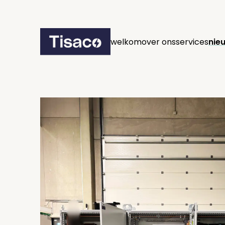
welkom
over ons
services
nie